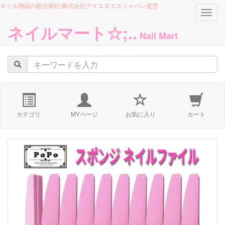
ネイル用品の総合商社/株式会社アイエヌエスジャパン直営
navig
ネイルマート☆;..
Nail Mart
カテゴリ
MYページ
お気に入り
カート