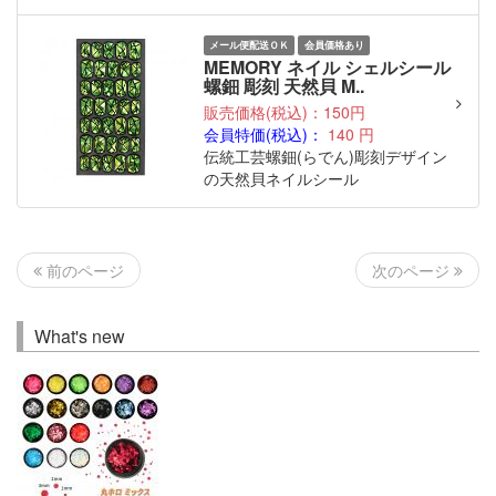
メール便配送ＯＫ
会員価格あり
MEMORY ネイル シェルシール
螺鈿 彫刻 天然貝 M..
販売価格(税込)：150円
会員特価(税込)：
140
円
伝統工芸螺鈿(らでん)彫刻デザイン
の天然貝ネイルシール
次のページ
前のページ
What's new