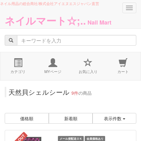
ネイル用品の総合商社/株式会社アイエヌエスジャパン直営
navig
ネイルマート☆;..
Nail Mart
カテゴリ
MYページ
お気に入り
カート
天然貝シェルシール
9件
の商品
価格順
新着順
表示件数
メール便配送ＯＫ
会員価格あり