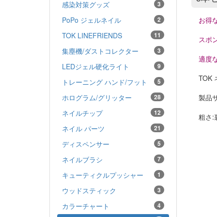
感染対策グッズ
3
お得な
PoPo ジェルネイル
2
TOK LINEFRIENDS
11
スポ
集塵機/ダストコレクター
3
適度
LEDジェル硬化ライト
9
TOK
トレーニング ハンド/フット
5
製品サ
ホログラム/グリッター
28
ネイルチップ
12
粗さ:裏
ネイル パーツ
21
ディスペンサー
5
ネイルブラシ
7
キューティクルプッシャー
1
ウッドスティック
3
カラーチャート
4