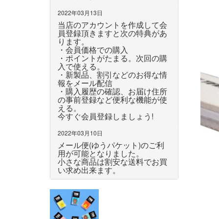
2022年03月13日
当店のアカウントを作成して会
員登録頂きますと次の特典があ
ります。
・会員価格での購入
・ポイントがたまる。次回の購
入で使える。
・新製品、割引などのお得な情
報をメール配信
・購入履歴の確認、お届け住所
の事前登録など便利な機能が使
える。
今すぐ会員登録しましょう!
2022年03月10日
メール便(ゆうパケット)のご利
用が可能となりました。
小さな商品は割安な送料でお買
い求め出来ます。