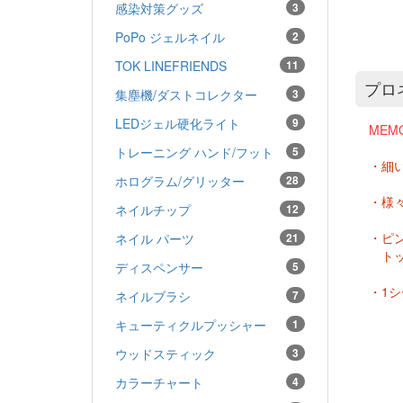
感染対策グッズ
3
PoPo ジェルネイル
2
TOK LINEFRIENDS
11
プロ
集塵機/ダストコレクター
3
LEDジェル硬化ライト
9
MEM
トレーニング ハンド/フット
5
・細
ホログラム/グリッター
28
・様
ネイルチップ
12
・ピ
ネイル パーツ
21
トッ
ディスペンサー
5
・1シー
ネイルブラシ
7
キューティクルプッシャー
1
ウッドスティック
3
カラーチャート
4