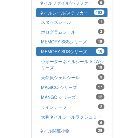
ネイルファイル/バッファー
9
ネイルシール/ステッカー
102
スタッズシール
1
ホログラムシール
3
MEMORY SSSシリーズ
19
MEMORY SDSシリーズ
16
ウォーターネイルシール SDWシ
リーズ
18
天然貝シェルシール
9
MAGICO シリーズ
17
MANGO シリーズ
12
ラインテープ
2
大判ネイルシールラクシュミー
6
ネイル関連小物
29