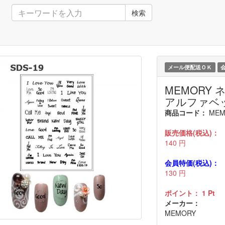
検索
メール便配送ＯＫ
MEMORY 
アルファベ
商品コード：
MEM
販売価格(税込)：
140
円
会員特価(税込)：
130
円
ポイント：
1
Pt
メーカー：
MEMORY