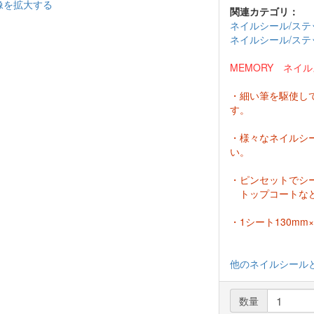
像を拡大する
関連カテゴリ：
ネイルシール/ステ
ネイルシール/ステ
MEMORY ネイル
・細い筆を駆使し
す。
・様々なネイルシ
い。
・ピンセットでシ
トップコートなど
・1シート130mm×85m
他のネイルシール
数量