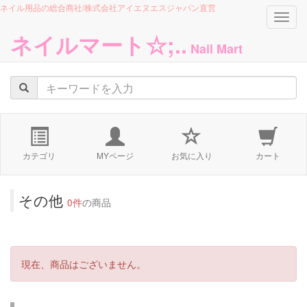
ネイル用品の総合商社/株式会社アイエヌエスジャパン直営
navig
ネイルマート☆;..
Nail Mart
カテゴリ
MYページ
お気に入り
カート
その他
0件
の商品
現在、商品はございません。